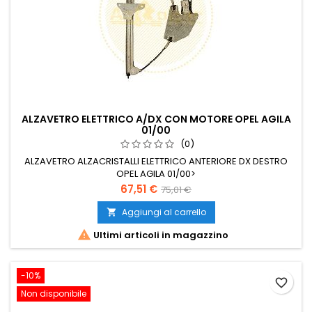
ALZAVETRO ELETTRICO A/DX CON MOTORE OPEL AGILA
01/00
(0)
ALZAVETRO ALZACRISTALLI ELETTRICO ANTERIORE DX DESTRO
OPEL AGILA 01/00>
Prezzo
Prezzo
67,51 €
75,01 €
base
Aggiungi al carrello


Ultimi articoli in magazzino
-10%
favorite_border
Non disponibile