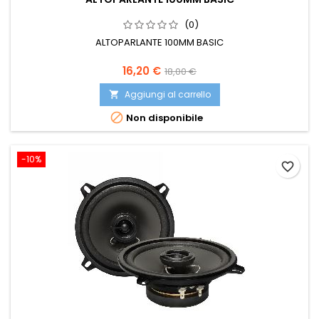
(0)
ALTOPARLANTE 100MM BASIC
Prezzo
Prezzo
16,20 €
18,00 €
base
Aggiungi al carrello


Non disponibile
-10%
favorite_border