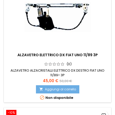
ALZAVETRO ELETTRICO DX FIAT UNO 11/89 3P
(0)
ALZAVETRO ALZACRISTALLI ELETTRICO DX DESTRO FIAT UNO
11/89> 3P
Prezzo
Prezzo
45,00 €
50,00 €
base
Aggiungi al carrello


Non disponibile
-10%