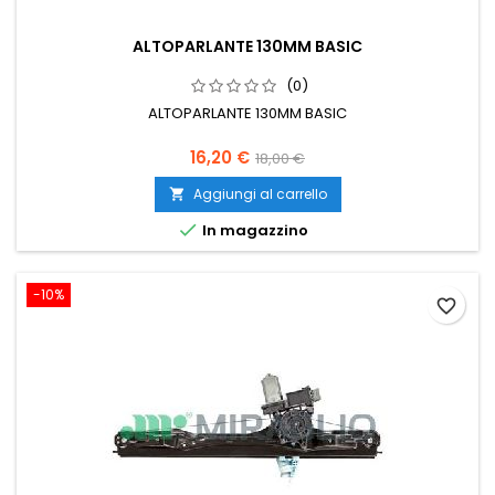
ALTOPARLANTE 130MM BASIC
(0)
ALTOPARLANTE 130MM BASIC
Prezzo
Prezzo
16,20 €
18,00 €
base
Aggiungi al carrello


In magazzino
-10%
favorite_border