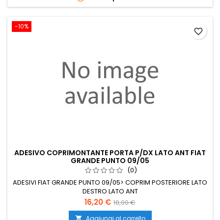
-10%
favorite_border
ADESIVO COPRIMONTANTE PORTA P/DX LATO ANT FIAT
GRANDE PUNTO 09/05
(0)
ADESIVI FIAT GRANDE PUNTO 09/05> COPRIM POSTERIORE LATO
DESTRO LATO ANT
Prezzo
Prezzo
16,20 €
18,00 €
base
Aggiungi al carrello
