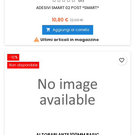
(0)
ADESIVI SMART 02 POST *SMART*
Prezzo
Prezzo
10,80 €
12,00 €
base
Aggiungi al carrello


Ultimi articoli in magazzino
-10%
favorite_border
Non disponibile
ALTOPARLANTE 100MM BASIC