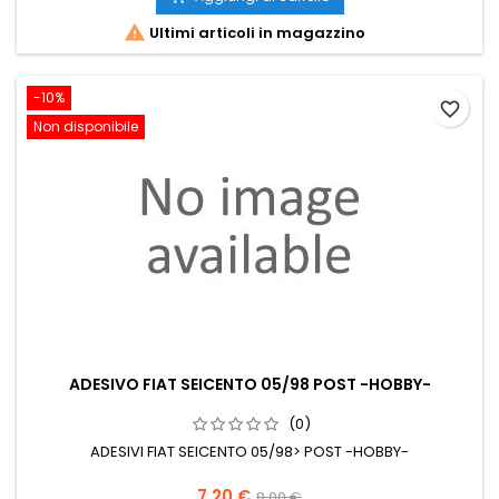

Ultimi articoli in magazzino
-10%
favorite_border
Non disponibile
ADESIVO FIAT SEICENTO 05/98 POST -HOBBY-
(0)
ADESIVI FIAT SEICENTO 05/98> POST -HOBBY-
Prezzo
Prezzo
7,20 €
8,00 €