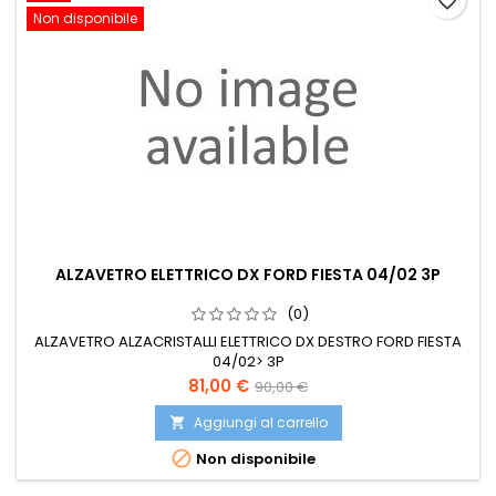
favorite_border
Non disponibile
ALZAVETRO ELETTRICO DX FORD FIESTA 04/02 3P
(0)
ALZAVETRO ALZACRISTALLI ELETTRICO DX DESTRO FORD FIESTA
04/02> 3P
Prezzo
Prezzo
81,00 €
90,00 €
base
Aggiungi al carrello


Non disponibile