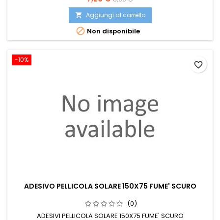
base
Aggiungi al carrello


Non disponibile
-10%
favorite_border
ADESIVO PELLICOLA SOLARE 150X75 FUME' SCURO
(0)
ADESIVI PELLICOLA SOLARE 150X75 FUME' SCURO