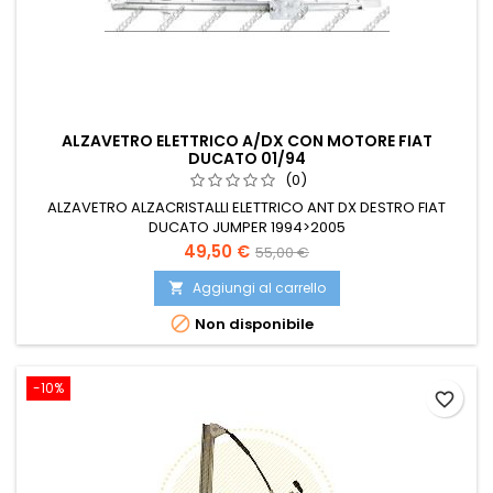
ALZAVETRO ELETTRICO A/DX CON MOTORE FIAT
DUCATO 01/94
(0)
ALZAVETRO ALZACRISTALLI ELETTRICO ANT DX DESTRO FIAT
DUCATO JUMPER 1994>2005
Prezzo
Prezzo
49,50 €
55,00 €
base
Aggiungi al carrello


Non disponibile
-10%
favorite_border