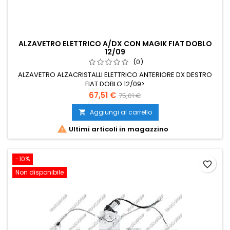
ALZAVETRO ELETTRICO A/DX CON MAGIK FIAT DOBLO
12/09
(0)
ALZAVETRO ALZACRISTALLI ELETTRICO ANTERIORE DX DESTRO
FIAT DOBLO 12/09>
Prezzo
Prezzo
67,51 €
75,01 €
base
Aggiungi al carrello


Ultimi articoli in magazzino
-10%
favorite_border
Non disponibile