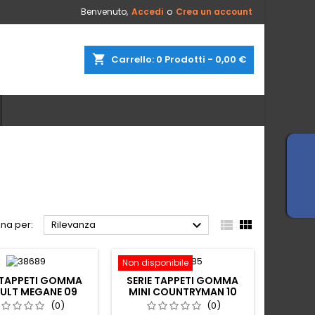
Benvenuto,
Accedi
o
Crea un account
×
×
×
×
shopping_cart
Carrello:
0
Prodotti - 0,00 €
sta
sta
)
)
)



na per:
Rilevanza
Non disponibile
 TAPPETI GOMMA
SERIE TAPPETI GOMMA
ULT MEGANE 09
MINI COUNTRYMAN 10
(0)
(0)