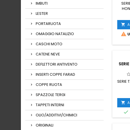
IMBUTI
SERI
HON
LESTER
PORTARUOTA
A

OMAGGIO NATALIZIO

U
CASCHI MOTO
CATENE NEVE
SERI
DEFLETTORI ANTIVENTO
INSERTI COPPE FARAD
SERIE 
COPPE RUOTA
SPAZZOLE TERGI
A

TAPPETI INTERNI

OLIO/ADDITIVI/CHIMICI
ORIGINALI