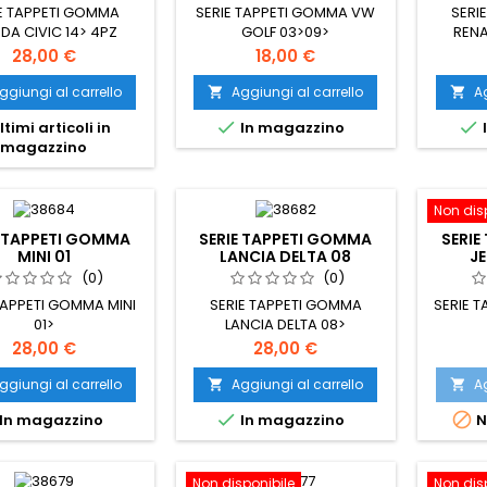
E TAPPETI GOMMA
SERIE TAPPETI GOMMA VW
SERI
DA CIVIC 14> 4PZ
GOLF 03>09>
RENA
Prezzo
Prezzo
28,00 €
18,00 €
ggiungi al carrello
Aggiungi al carrello
Ag




ltimi articoli in
In magazzino
magazzino
Non dis
E TAPPETI GOMMA
SERIE TAPPETI GOMMA
SERIE
MINI 01
LANCIA DELTA 08
J
(0)
(0)
TAPPETI GOMMA MINI
SERIE TAPPETI GOMMA
SERIE 
01>
LANCIA DELTA 08>
Prezzo
Prezzo
28,00 €
28,00 €
ggiungi al carrello
Aggiungi al carrello
Ag




In magazzino
In magazzino
N
Non disponibile
Non dis