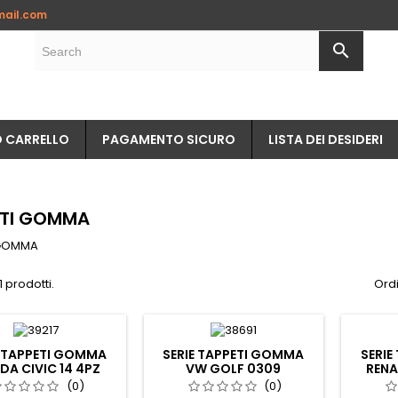
ail.com
ggiungi alla lista dei desideri
(modalTitle))
(title))
ccedi
search
confirmMessage))
vi avere effettuato l'accesso per salvare dei prodotti nella tua li
abel))
 desideri.
add_circle_outline
Crea nuova li
O CARRELLO
PAGAMENTO SICURO
LISTA DEI DESIDERI
((cancelText))
((modalDeleteText)
((cancelText))
((loginText)
((cancelText))
((createText)
ETI GOMMA
 GOMMA
 prodotti.
Ordi
E TAPPETI GOMMA
SERIE TAPPETI GOMMA
SERIE
A CIVIC 14 4PZ
VW GOLF 0309
RENA
(0)
(0)