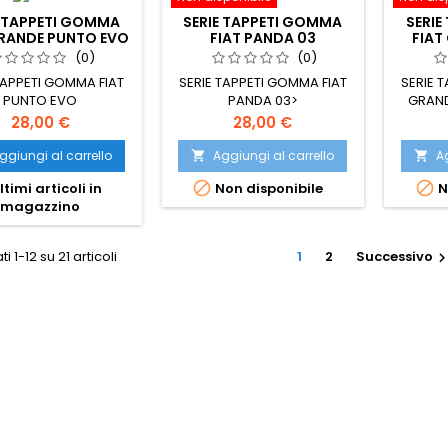
E TAPPETI GOMMA
SERIE TAPPETI GOMMA
SERIE
GRANDE PUNTO EVO
FIAT PANDA 03
FIAT
(0)
(0)
TAPPETI GOMMA FIAT
SERIE TAPPETI GOMMA FIAT
SERIE 
PUNTO EVO
PANDA 03>
GRAND
Prezzo
Prezzo
28,00 €
28,00 €
ggiungi al carrello
Aggiungi al carrello
Ag




ltimi articoli in
Non disponibile
N
magazzino
ti 1-12 su 21 articoli
1
2
Successivo