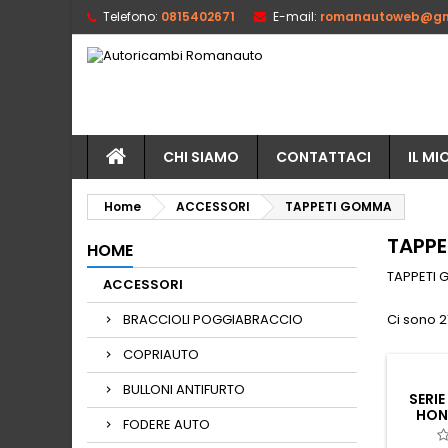
Telefono:
0815402671
E-mail:
romanautoweb@gm
A
(
(
A
((
De
((l
dei
CHI SIAMO
CONTATTACI
IL MI
Home
ACCESSORI
TAPPETI GOMMA
TAPP
HOME
TAPPETI
ACCESSORI
BRACCIOLI POGGIABRACCIO
Ci sono 21
COPRIAUTO
BULLONI ANTIFURTO
SERI
HOND
FODERE AUTO