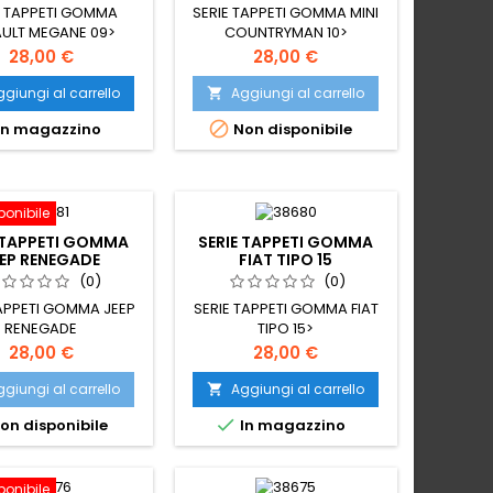
E TAPPETI GOMMA
SERIE TAPPETI GOMMA MINI
ULT MEGANE 09>
COUNTRYMAN 10>
Prezzo
Prezzo
28,00 €
28,00 €
giungi al carrello
Aggiungi al carrello


In magazzino
Non disponibile
ponibile
 TAPPETI GOMMA
SERIE TAPPETI GOMMA
EEP RENEGADE
FIAT TIPO 15
(0)
(0)
TAPPETI GOMMA JEEP
SERIE TAPPETI GOMMA FIAT
RENEGADE
TIPO 15>
Prezzo
Prezzo
28,00 €
28,00 €
giungi al carrello
Aggiungi al carrello


on disponibile
In magazzino
ponibile