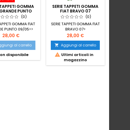
 TAPPETI GOMMA
SERIE TAPPETI GOMMA
 GRANDE PUNTO
FIAT BRAVO 07
09/05
(0)
(0)
TAPPETI GOMMA FIAT
SERIE TAPPETI GOMMA FIAT
E PUNTO 09/05>>
BRAVO 07>
Prezzo
Prezzo
28,00 €
28,00 €
giungi al carrello
Aggiungi al carrello


on disponibile
Ultimi articoli in
magazzino
