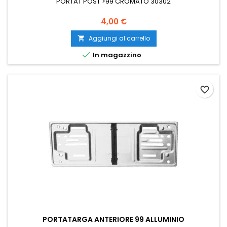
PORTAT POST >99 CROMATO 30302
Prezzo
4,00 €
Aggiungi al carrello


In magazzino
favorite_border
PORTATARGA ANTERIORE 99 ALLUMINIO