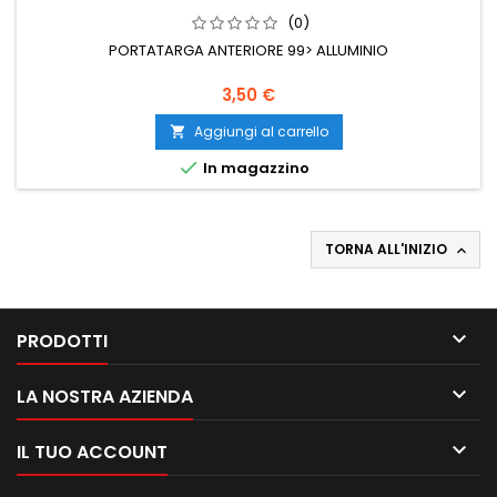
(0)
PORTATARGA ANTERIORE 99> ALLUMINIO
Prezzo
3,50 €
Aggiungi al carrello


In magazzino
TORNA ALL'INIZIO


PRODOTTI

LA NOSTRA AZIENDA

IL TUO ACCOUNT