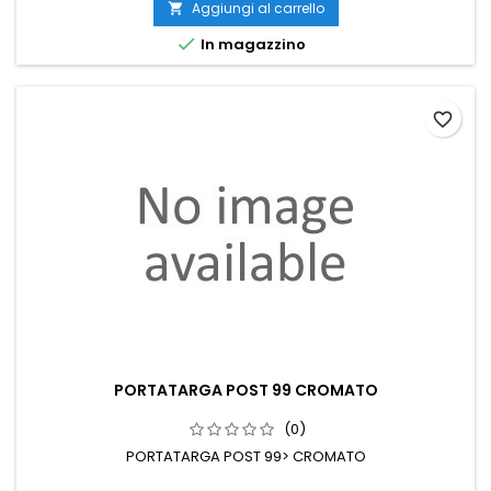
Aggiungi al carrello


In magazzino
favorite_border
PORTATARGA POST 99 CROMATO
(0)
PORTATARGA POST 99> CROMATO