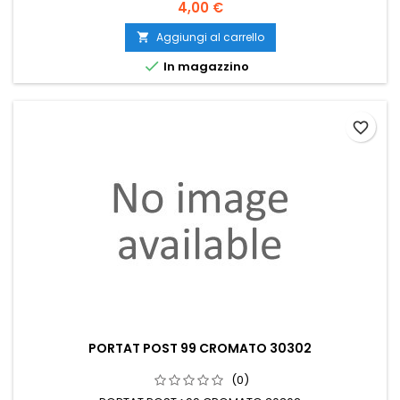
Prezzo
4,00 €
Aggiungi al carrello


In magazzino
favorite_border
PORTAT POST 99 CROMATO 30302
(0)