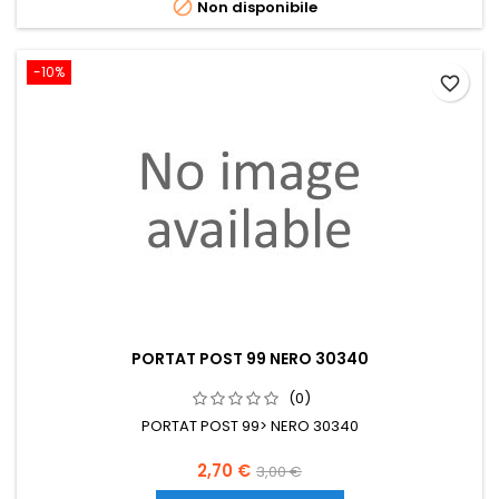

Non disponibile
-10%
favorite_border
PORTAT POST 99 NERO 30340
(0)
PORTAT POST 99> NERO 30340
Prezzo
Prezzo
2,70 €
3,00 €
base