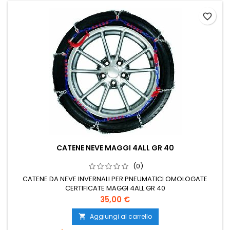
favorite_border
CATENE NEVE MAGGI 4ALL GR 40
(0)
CATENE DA NEVE INVERNALI PER PNEUMATICI OMOLOGATE
CERTIFICATE MAGGI 4ALL GR 40
Prezzo
35,00 €
Aggiungi al carrello
