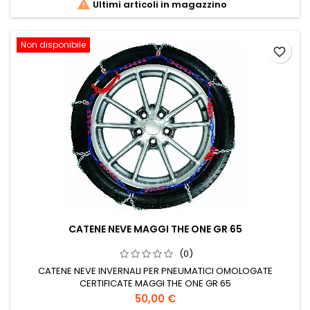

Ultimi articoli in magazzino
Non disponibile
favorite_border
CATENE NEVE MAGGI THE ONE GR 65
(0)
CATENE NEVE INVERNALI PER PNEUMATICI OMOLOGATE
CERTIFICATE MAGGI THE ONE GR 65
Prezzo
50,00 €