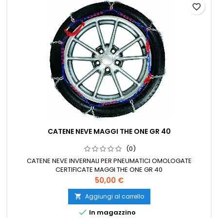
favorite_border
CATENE NEVE MAGGI THE ONE GR 40
(0)
CATENE NEVE INVERNALI PER PNEUMATICI OMOLOGATE
CERTIFICATE MAGGI THE ONE GR 40
Prezzo
50,00 €
Aggiungi al carrello


In magazzino