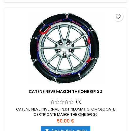
favorite_border
CATENE NEVE MAGGI THE ONE GR 30
(0)
CATENE NEVE INVERNALI PER PNEUMATICI OMOLOGATE
CERTIFICATE MAGGI THE ONE GR 30
Prezzo
50,00 €
Aggiungi al carrello
