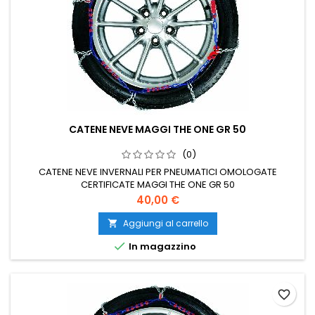
CATENE NEVE MAGGI THE ONE GR 50
(0)
CATENE NEVE INVERNALI PER PNEUMATICI OMOLOGATE
CERTIFICATE MAGGI THE ONE GR 50
Prezzo
40,00 €
Aggiungi al carrello


In magazzino
favorite_border