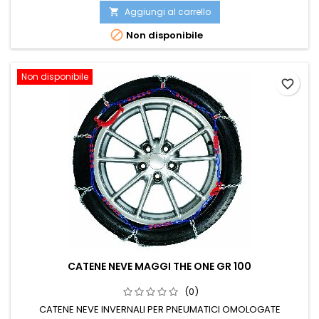
Aggiungi al carrello


Non disponibile
Non disponibile
favorite_border
CATENE NEVE MAGGI THE ONE GR 100
(0)
CATENE NEVE INVERNALI PER PNEUMATICI OMOLOGATE