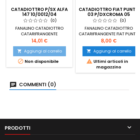
CATADIOTTRO P/SX ALFA
CATADIOTTRO FIAT PUNTO
147 10/0012/04
03 P/DXCROMA 05
(0)
(0)
FANALINO CATADIOTTRO
FANALINO CATADIOTTRO
CATARIFRANGENTE
CATARIFRANGENTE FIAT PUNTO
POSTERIORE SINISTRO SX ALFA
03 POSTERIORE DESTRO DX
Prezzo
Prezzo
14,01 €
8,00 €
147 00>04>
CROMA 05
Aggiungi al carrello
Aggiungi al carrello




Non disponibile
Ultimi articoli in
magazzino
COMMENTI (0)

PRODOTTI