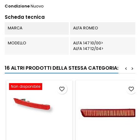
Condizione
Nuovo
Scheda tecnica
MARCA
ALFA ROMEO
MODELLO
ALFA 147 10/00>
ALFA 147 12/04>
16 ALTRI PRODOTTI DELLA STESSA CATEGORIA:
<
>
Non disponibile
favorite_border
favorite_border